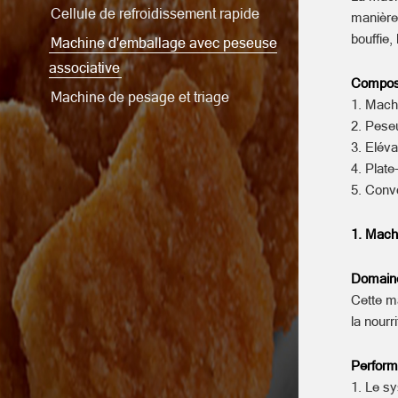
Cellule de refroidissement rapide
manière 
bouffie,
Machine d'emballage avec peseuse
associative
Compos
Machine de pesage et triage
1. Mach
2. Pese
3. Elév
4. Plate
5. Convo
1. Mach
Domaine
Cette ma
la nourr
Performa
1. Le sy